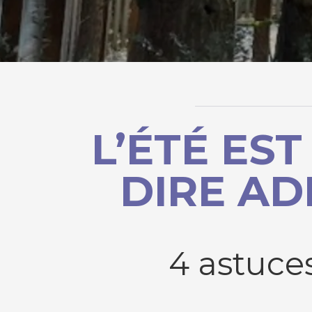
L’ÉTÉ ES
DIRE AD
4 astuces