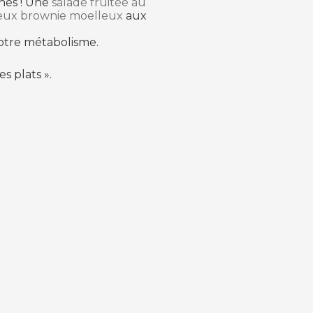
ines ! Une
salade fruitée au
ieux brownie moelleux
aux
otre métabolisme.
s plats ».