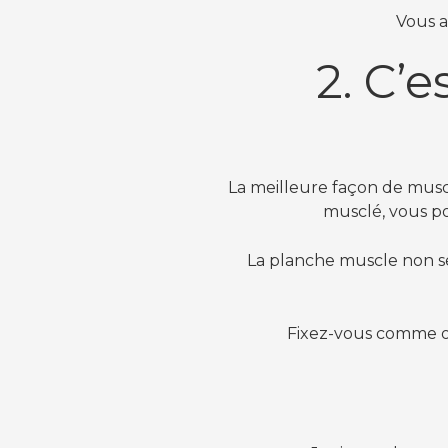
Vous a
2. C’e
La meilleure façon de muscle
musclé, vous po
La planche muscle non se
Fixez-vous comme ob