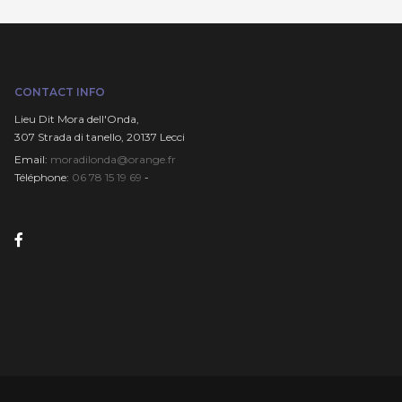
CONTACT INFO
Lieu Dit Mora deIl'Onda,
307 Strada di tanello, 20137 Lecci
Email:
moradilonda@orange.fr
Téléphone:
06 78 15 19 69
-