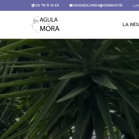
LA
06 78 15 19 69
MORADILONDA@ORANGE.FR
LA RÉ