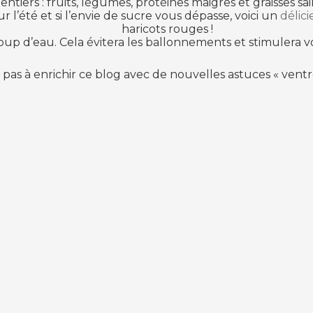
ntiers : fruits, légumes, protéines maigres et graisses sa
r l’été et si l’envie de sucre vous dépasse, voici un
délic
haricots rouges !
p d’eau. Cela évitera les ballonnements et stimulera v
 pas à enrichir ce blog avec de nouvelles astuces « ventre