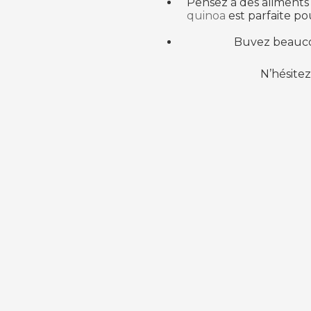
Pensez à des aliments e
quinoa
est parfaite pou
Buvez beaucou
N’hésitez