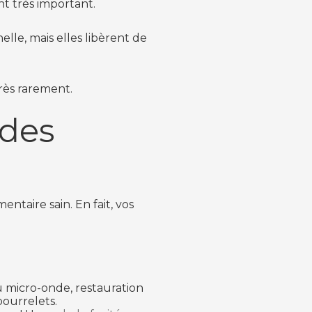
nt très important.
lle, mais elles libèrent de
rès rarement.
udes
taire sain. En fait, vos
au micro-onde, restauration
bourrelets.