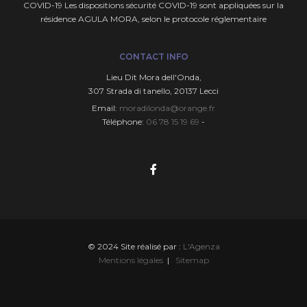
COVID-19 Les dispositions sécurité COVID-19 sont appliquées sur la
résidence AGULA MORA, selon le protocole réglementaire
CONTACT INFO
Lieu Dit Mora deIl'Onda,
307 Strada di tanello, 20137 Lecci
Email:
moradilonda@orange.fr
Téléphone:
06 78 15 19 69
-
© 2024 Site réalisé par :
L'Agenza
Mentions légales
|
Sitemap